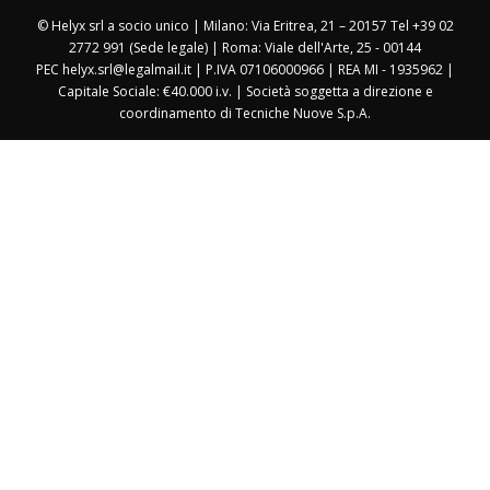
© Helyx srl a socio unico | Milano: Via Eritrea, 21 – 20157 Tel +39 02
2772 991 (Sede legale) | Roma: Viale dell'Arte, 25 - 00144
PEC helyx.srl@legalmail.it | P.IVA 07106000966 | REA MI - 1935962 |
Capitale Sociale: €40.000 i.v. | Società soggetta a direzione e
coordinamento di Tecniche Nuove S.p.A.