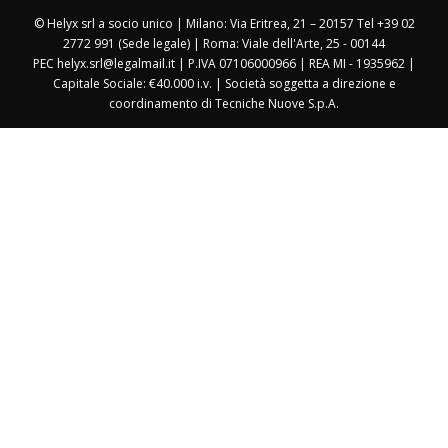
© Helyx srl a socio unico | Milano: Via Eritrea, 21 – 20157 Tel +39 02
2772 991 (Sede legale) | Roma: Viale dell'Arte, 25 - 00144
PEC helyx.srl@legalmail.it | P.IVA 07106000966 | REA MI - 1935962 |
Capitale Sociale: €40.000 i.v. | Società soggetta a direzione e
coordinamento di Tecniche Nuove S.p.A.