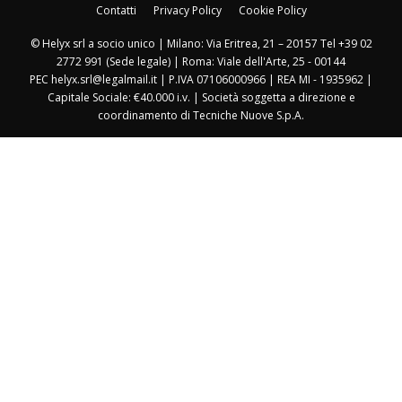
Contatti
Privacy Policy
Cookie Policy
© Helyx srl a socio unico | Milano: Via Eritrea, 21 – 20157 Tel +39 02
2772 991 (Sede legale) | Roma: Viale dell'Arte, 25 - 00144
PEC helyx.srl@legalmail.it | P.IVA 07106000966 | REA MI - 1935962 |
Capitale Sociale: €40.000 i.v. | Società soggetta a direzione e
coordinamento di Tecniche Nuove S.p.A.