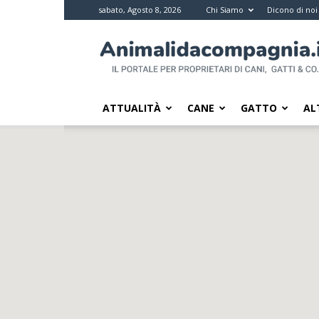
sabato, Agosto 8, 2026
Chi Siamo
Dicono di noi
Animali
da
compagnia
–
Il
ATTUALITÀ
CANE
GATTO
AL
portale
per
i
proprietari
di
pet