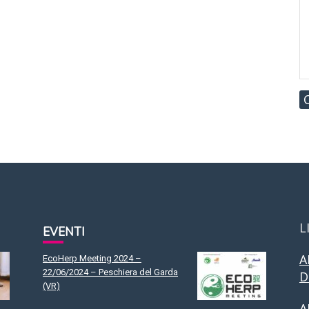
L
EVENTI
A
EcoHerp Meeting 2024 –
22/06/2024 – Peschiera del Garda
D
(VR)
A