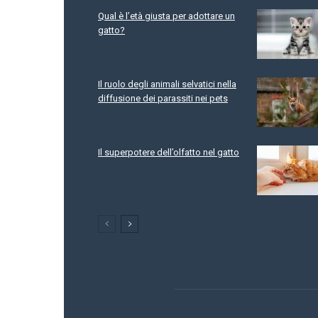
Qual è l’età giusta per adottare un
gatto?
Il ruolo degli animali selvatici nella
diffusione dei parassiti nei pets
Il superpotere dell’olfatto nel gatto