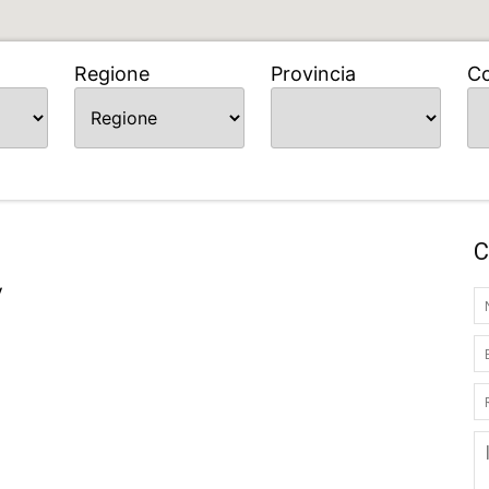
Regione
Provincia
C
C
V