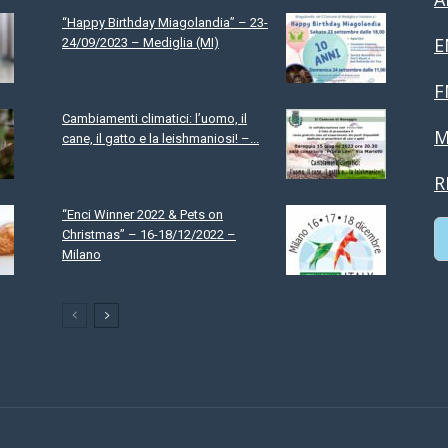
“Happy Birthday Miagolandia” – 23-
E
24/09/2023 – Mediglia (MI)
F
Cambiamenti climatici: l’uomo, il
M
cane, il gatto e la leishmaniosi! –...
R
“Enci Winner 2022 & Pets on
Christmas” – 16-18/12/2022 –
Milano
C