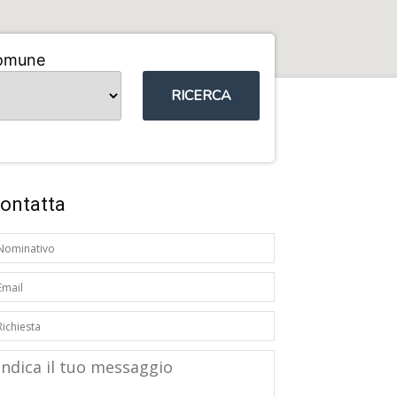
omune
RICERCA
ontatta