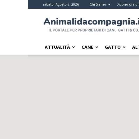
sabato, Agosto 8, 2026
Chi Siamo
Dicono di noi
Animali
da
compagnia
–
Il
ATTUALITÀ
CANE
GATTO
AL
portale
per
i
proprietari
di
pet