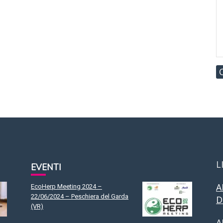
L
EVENTI
A
EcoHerp Meeting 2024 –
22/06/2024 – Peschiera del Garda
D
(VR)
A