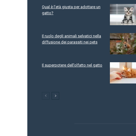
Qual è l’età giusta per adottare un
gatto?
Il ruolo degli animali selvatici nella
diffusione dei parassiti nei pets
Il superpotere dell’olfatto nel gatto