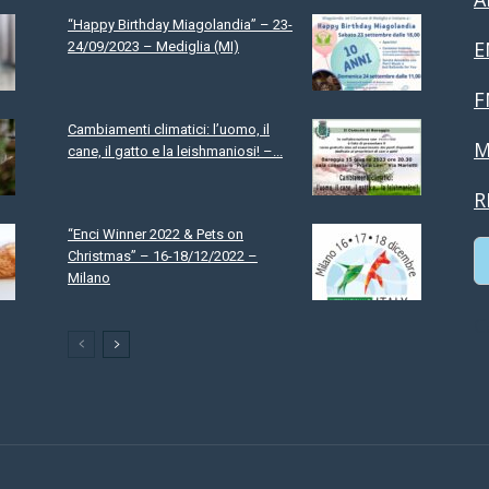
“Happy Birthday Miagolandia” – 23-
E
24/09/2023 – Mediglia (MI)
F
Cambiamenti climatici: l’uomo, il
M
cane, il gatto e la leishmaniosi! –...
R
“Enci Winner 2022 & Pets on
Christmas” – 16-18/12/2022 –
Milano
C