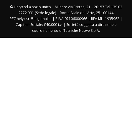
© Helyx srl a socio unico | Milano: Via Eritrea, 21 – 20157 Tel +39 02
2772 991 (Sede legale) | Roma: Viale dell'Arte, 25 - 00144
PEC helyx.srl@legalmail.it | P.IVA 07106000966 | REA MI - 1935962 |
Capitale Sociale: €40.000 i.v. | Società soggetta a direzione e
coordinamento di Tecniche Nuove S.p.A.