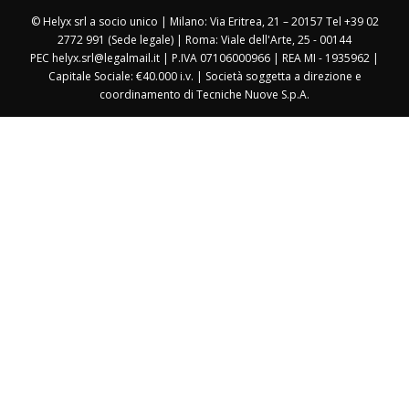
© Helyx srl a socio unico | Milano: Via Eritrea, 21 – 20157 Tel +39 02
2772 991 (Sede legale) | Roma: Viale dell'Arte, 25 - 00144
PEC helyx.srl@legalmail.it | P.IVA 07106000966 | REA MI - 1935962 |
Capitale Sociale: €40.000 i.v. | Società soggetta a direzione e
coordinamento di Tecniche Nuove S.p.A.