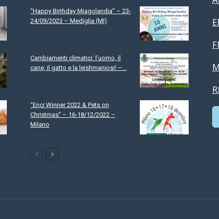
“Happy Birthday Miagolandia” – 23-
E
24/09/2023 – Mediglia (MI)
F
Cambiamenti climatici: l’uomo, il
M
cane, il gatto e la leishmaniosi! –...
R
“Enci Winner 2022 & Pets on
Christmas” – 16-18/12/2022 –
Milano
C