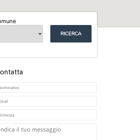
omune
RICERCA
ontatta