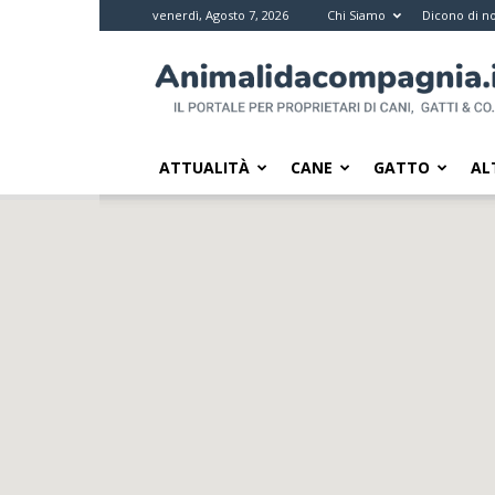
venerdì, Agosto 7, 2026
Chi Siamo
Dicono di no
Animali
da
compagnia
–
Il
ATTUALITÀ
CANE
GATTO
AL
portale
per
i
proprietari
di
pet