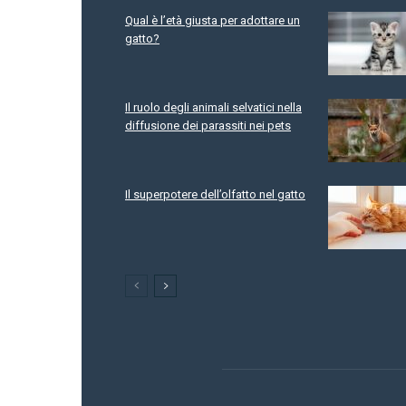
Qual è l’età giusta per adottare un
gatto?
Il ruolo degli animali selvatici nella
diffusione dei parassiti nei pets
Il superpotere dell’olfatto nel gatto