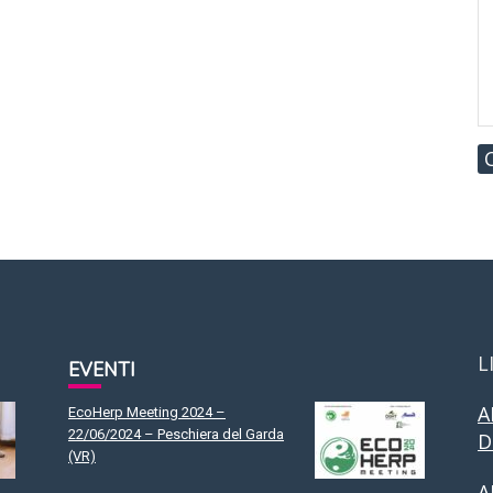
L
EVENTI
A
EcoHerp Meeting 2024 –
22/06/2024 – Peschiera del Garda
D
(VR)
A