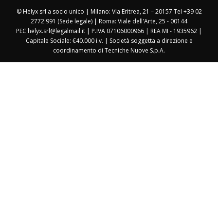
© Helyx srl a socio unico | Milano: Via Eritrea, 21 – 20157 Tel +39 02
2772 991 (Sede legale) | Roma: Viale dell'Arte, 25 - 00144
PEC helyx.srl@legalmail.it | P.IVA 07106000966 | REA MI - 1935962 |
Capitale Sociale: €40.000 i.v. | Società soggetta a direzione e
coordinamento di Tecniche Nuove S.p.A.