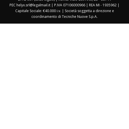
PEC helyx.srl@legalmail.it | P.IVA 07106000966 | REA MI - 1935962 |
Capitale Sociale: €40.000 i.v. | Società soggetta a direzione e
coordinamento di Tecniche Nuove S.p.A.