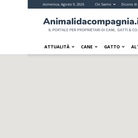
domenica, Agosto 9, 2026
Chi Siamo
Dicono di
Animali
da
compagnia
–
Il
ATTUALITÀ
CANE
GATTO
AL
portale
per
i
proprietari
di
pet