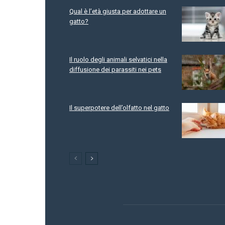
Qual è l’età giusta per adottare un
gatto?
Il ruolo degli animali selvatici nella
diffusione dei parassiti nei pets
Il superpotere dell’olfatto nel gatto