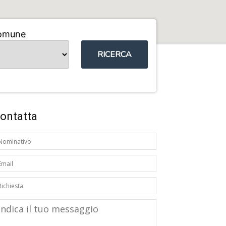
omune
RICERCA
ontatta