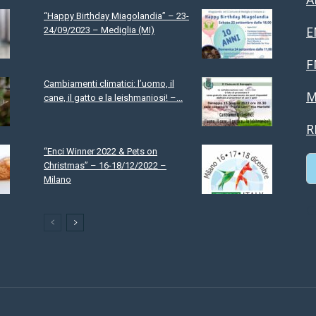
“Happy Birthday Miagolandia” – 23-
E
24/09/2023 – Mediglia (MI)
F
Cambiamenti climatici: l’uomo, il
M
cane, il gatto e la leishmaniosi! –...
R
“Enci Winner 2022 & Pets on
Christmas” – 16-18/12/2022 –
Milano
C