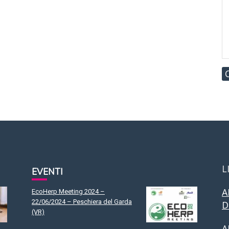
L
EVENTI
A
EcoHerp Meeting 2024 –
22/06/2024 – Peschiera del Garda
D
(VR)
A