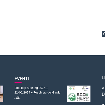
L
EVENTI
A
EcoHerp Meeting 2024 –
22/06/2024 – Peschiera del Garda
D
(VR)
A