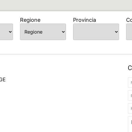
Regione
Provincia
C
C
 GE