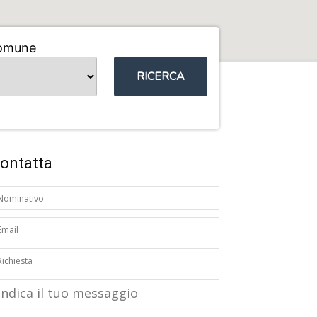
omune
RICERCA
ontatta