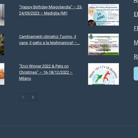
“Happy Birthday Miagolandia” – 23-
E
24/09/2023 – Mediglia (MI)
F
Cambiamenti climatici: l’uomo, il
M
cane, il gatto e la leishmaniosi! –...
R
“Enci Winner 2022 & Pets on
Christmas” – 16-18/12/2022 –
Milano
C