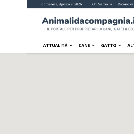
domenica, Agosto 9, 2026
Chi Siamo
Dicono di
Animali
da
compagnia
–
Il
ATTUALITÀ
CANE
GATTO
AL
portale
per
i
proprietari
di
pet