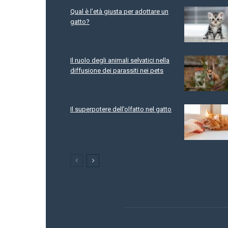
Qual è l’età giusta per adottare un
gatto?
Il ruolo degli animali selvatici nella
diffusione dei parassiti nei pets
Il superpotere dell’olfatto nel gatto