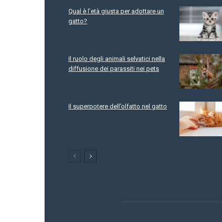
Qual è l’età giusta per adottare un
gatto?
Il ruolo degli animali selvatici nella
diffusione dei parassiti nei pets
Il superpotere dell’olfatto nel gatto