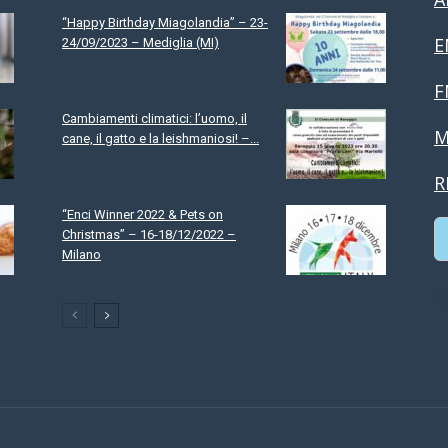
“Happy Birthday Miagolandia” – 23-
E
24/09/2023 – Mediglia (MI)
F
Cambiamenti climatici: l’uomo, il
M
cane, il gatto e la leishmaniosi! –...
R
“Enci Winner 2022 & Pets on
Christmas” – 16-18/12/2022 –
Milano
C