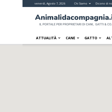
venerdì, Agosto 7, 2026
Chi Siamo
Dicono di no
Animali
da
compagnia
–
Il
ATTUALITÀ
CANE
GATTO
AL
portale
per
i
proprietari
di
pet