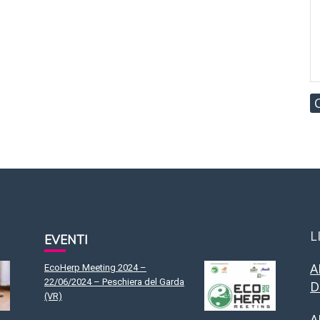
L
EVENTI
A
EcoHerp Meeting 2024 –
22/06/2024 – Peschiera del Garda
D
(VR)
A