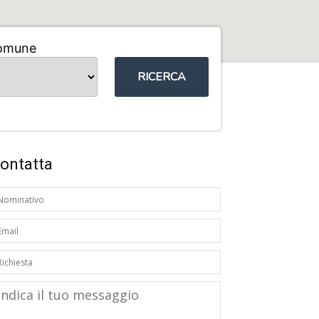
omune
RICERCA
ontatta