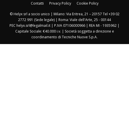
Contatti
Privacy Policy
Cookie Policy
© Helyx srl a socio unico | Milano: Via Eritrea, 21 – 20157 Tel +39 02
2772 991 (Sede legale) | Roma: Viale dell'Arte, 25 - 00144
PEC helyx.srl@legalmail.it | P.IVA 07106000966 | REA MI - 1935962 |
Capitale Sociale: €40.000 i.v. | Società soggetta a direzione e
coordinamento di Tecniche Nuove S.p.A.