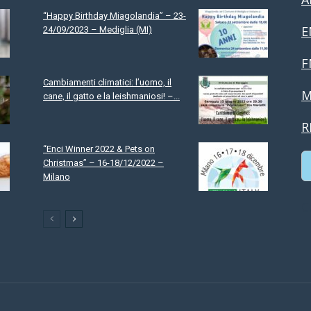
“Happy Birthday Miagolandia” – 23-
E
24/09/2023 – Mediglia (MI)
F
Cambiamenti climatici: l’uomo, il
M
cane, il gatto e la leishmaniosi! –...
R
“Enci Winner 2022 & Pets on
Christmas” – 16-18/12/2022 –
Milano
C