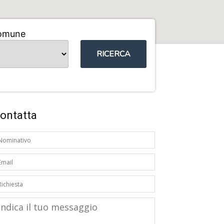
omune
RICERCA
ontatta