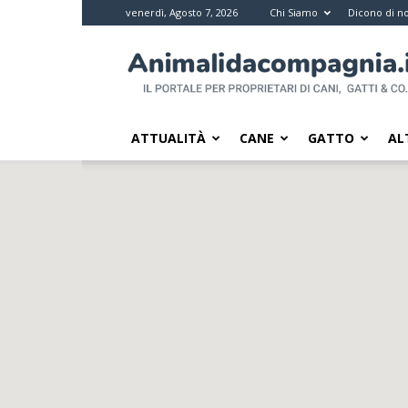
venerdì, Agosto 7, 2026
Chi Siamo
Dicono di no
Animali
da
compagnia
–
Il
ATTUALITÀ
CANE
GATTO
AL
portale
per
i
proprietari
di
pet