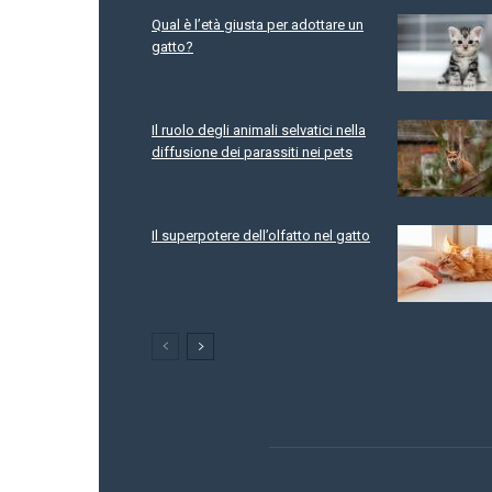
Qual è l’età giusta per adottare un
gatto?
Il ruolo degli animali selvatici nella
diffusione dei parassiti nei pets
Il superpotere dell’olfatto nel gatto