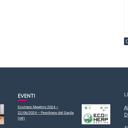
L
EVENTI
A
EcoHerp Meeting 2024 –
22/06/2024 – Peschiera del Garda
D
(VR)
A