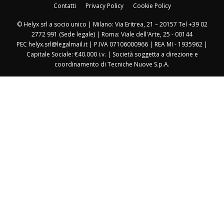
Contatti
Privacy Policy
Cookie Policy
© Helyx srl a socio unico | Milano: Via Eritrea, 21 – 20157 Tel +39 02
2772 991 (Sede legale) | Roma: Viale dell'Arte, 25 - 00144
PEC helyx.srl@legalmail.it | P.IVA 07106000966 | REA MI - 1935962 |
Capitale Sociale: €40.000 i.v. | Società soggetta a direzione e
coordinamento di Tecniche Nuove S.p.A.