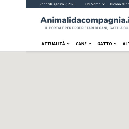
venerdì, Agosto 7, 2026
Chi Siamo
Dicono di no
Animali
da
compagnia
–
Il
ATTUALITÀ
CANE
GATTO
AL
portale
per
i
proprietari
di
pet