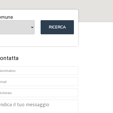
omune
RICERCA
ontatta