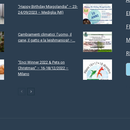
“Happy Birthday Miagolandia” – 23-
E
24/09/2023 – Mediglia (MI)
F
Cambiamenti climatici: l’uomo, il
M
cane, il gatto e la leishmaniosi! –...
R
“Enci Winner 2022 & Pets on
Christmas” – 16-18/12/2022 –
Milano
C