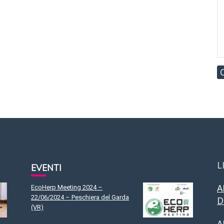
L
EVENTI
A
EcoHerp Meeting 2024 –
22/06/2024 – Peschiera del Garda
D
(VR)
A