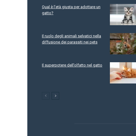
Qual è l’età giusta per adottare un
gatto?
Il ruolo degli animali selvatici nella
diffusione dei parassiti nei pets
Il superpotere dell’olfatto nel gatto