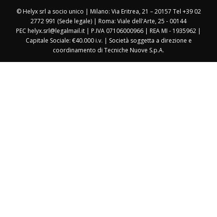
© Helyx srl a socio unico | Milano: Via Eritrea, 21 – 20157 Tel +39 02
2772 991 (Sede legale) | Roma: Viale dell'Arte, 25 - 00144
PEC helyx.srl@legalmail.it | P.IVA 07106000966 | REA MI - 1935962 |
Capitale Sociale: €40.000 i.v. | Società soggetta a direzione e
coordinamento di Tecniche Nuove S.p.A.