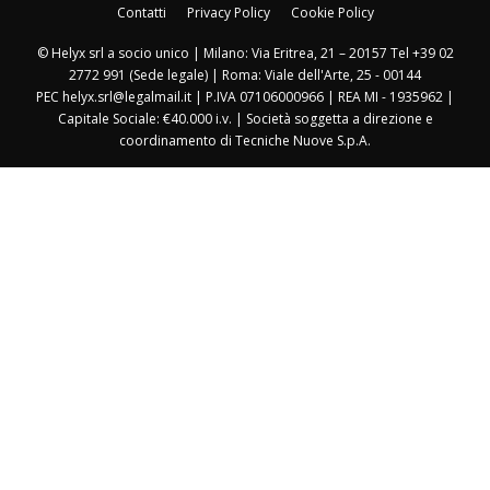
Contatti
Privacy Policy
Cookie Policy
© Helyx srl a socio unico | Milano: Via Eritrea, 21 – 20157 Tel +39 02
2772 991 (Sede legale) | Roma: Viale dell'Arte, 25 - 00144
PEC helyx.srl@legalmail.it | P.IVA 07106000966 | REA MI - 1935962 |
Capitale Sociale: €40.000 i.v. | Società soggetta a direzione e
coordinamento di Tecniche Nuove S.p.A.