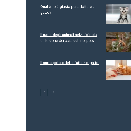
Qual è l’età giusta per adottare un
gatto?
Il ruolo degli animali selvatici nella
diffusione dei parassiti nei pets
Il superpotere dell’olfatto nel gatto