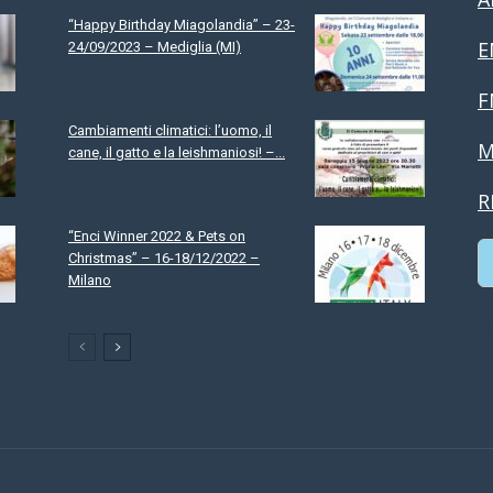
“Happy Birthday Miagolandia” – 23-
E
24/09/2023 – Mediglia (MI)
F
Cambiamenti climatici: l’uomo, il
M
cane, il gatto e la leishmaniosi! –...
R
“Enci Winner 2022 & Pets on
Christmas” – 16-18/12/2022 –
Milano
C