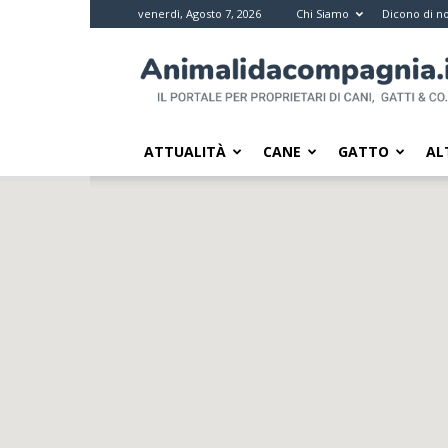
venerdì, Agosto 7, 2026
Chi Siamo
Dicono di no
Animali
da
compagnia
–
Il
ATTUALITÀ
CANE
GATTO
AL
portale
per
i
proprietari
di
pet