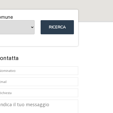
omune
RICERCA
ontatta