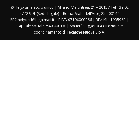
© Helyx srl a socio unico | Milano: Via Eritrea, 21 – 20157 Tel +39 02
2772 991 (Sede legale) | Roma: Viale dell'Arte, 25 - 00144
PEC helyx.srl@legalmail.it | P.IVA 07106000966 | REA MI - 1935962 |
Capitale Sociale: €40.000 i.v. | Società soggetta a direzione e
coordinamento di Tecniche Nuove S.p.A.