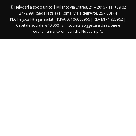
© Helyx srl a socio unico | Milano: Via Eritrea, 21 – 20157 Tel +39 02
2772 991 (Sede legale) | Roma: Viale dell'Arte, 25 - 00144
PEC helyx.srl@legalmail.it | P.IVA 07106000966 | REA MI - 1935962 |
Capitale Sociale: €40.000 i.v. | Società soggetta a direzione e
coordinamento di Tecniche Nuove S.p.A.