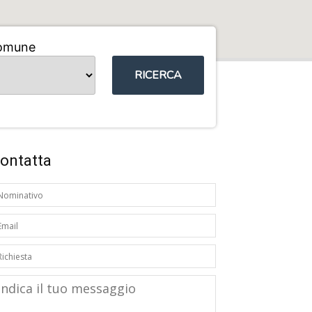
omune
RICERCA
ontatta