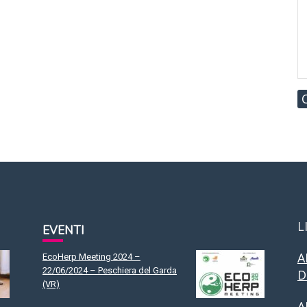
L
EVENTI
A
EcoHerp Meeting 2024 –
22/06/2024 – Peschiera del Garda
D
(VR)
A