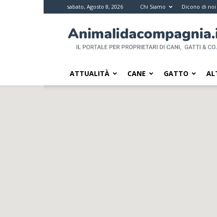
sabato, Agosto 8, 2026
Chi Siamo
Dicono di noi
Animali
da
compagnia
–
Il
ATTUALITÀ
CANE
GATTO
AL
portale
per
i
proprietari
di
pet