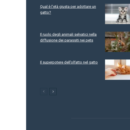
Qual è l’età giusta per adottare un
gatto?
Il ruolo degli animali selvatici nella
diffusione dei parassiti nei pets
Il superpotere dell’olfatto nel gatto