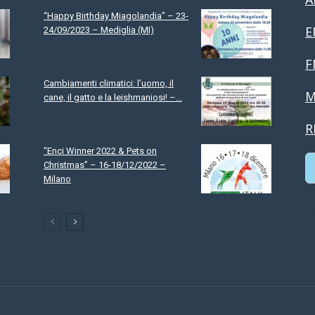
“Happy Birthday Miagolandia” – 23-
E
24/09/2023 – Mediglia (MI)
F
Cambiamenti climatici: l’uomo, il
M
cane, il gatto e la leishmaniosi! –...
R
“Enci Winner 2022 & Pets on
Christmas” – 16-18/12/2022 –
Milano
C