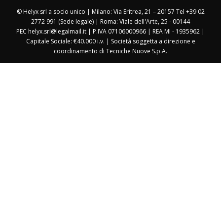
© Helyx srl a socio unico | Milano: Via Eritrea, 21 – 20157 Tel +39 02
2772 991 (Sede legale) | Roma: Viale dell'Arte, 25 - 00144
PEC helyx.srl@legalmail.it | P.IVA 07106000966 | REA MI - 1935962 |
Capitale Sociale: €40.000 i.v. | Società soggetta a direzione e
coordinamento di Tecniche Nuove S.p.A.