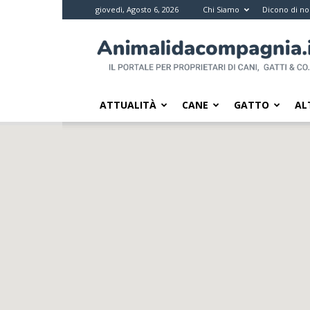
giovedì, Agosto 6, 2026
Chi Siamo
Dicono di no
Animali
da
compagnia
–
Il
ATTUALITÀ
CANE
GATTO
AL
portale
per
i
proprietari
di
pet