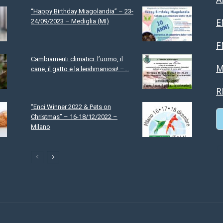
“Happy Birthday Miagolandia” – 23-
E
24/09/2023 – Mediglia (MI)
F
Cambiamenti climatici: l’uomo, il
M
cane, il gatto e la leishmaniosi! –...
R
“Enci Winner 2022 & Pets on
Christmas” – 16-18/12/2022 –
Milano
C