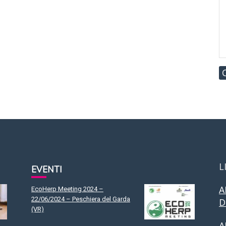
L
EVENTI
A
EcoHerp Meeting 2024 –
22/06/2024 – Peschiera del Garda
D
(VR)
A