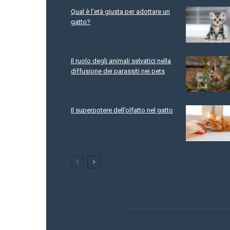
Qual è l’età giusta per adottare un
gatto?
Il ruolo degli animali selvatici nella
diffusione dei parassiti nei pets
Il superpotere dell’olfatto nel gatto