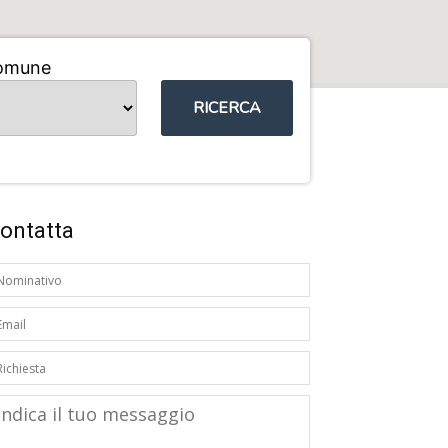
omune
RICERCA
ontatta