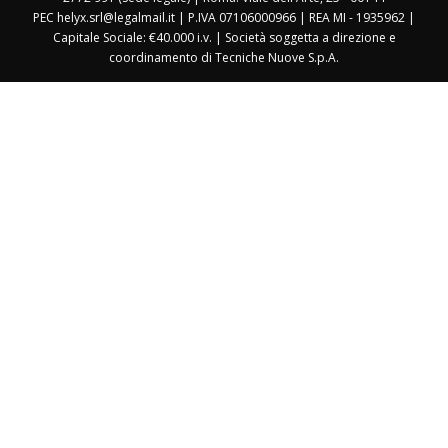
PEC helyx.srl@legalmail.it | P.IVA 07106000966 | REA MI - 1935962 |
Capitale Sociale: €40.000 i.v. | Società soggetta a direzione e
coordinamento di Tecniche Nuove S.p.A.