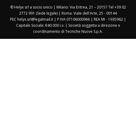
© Helyx srl a socio unico | Milano: Via Eritrea, 21 – 20157 Tel +39 02
2772 991 (Sede legale) | Roma: Viale dell'Arte, 25 - 00144
PEC helyx.srl@legalmail.it | P.IVA 07106000966 | REA MI - 1935962 |
Capitale Sociale: €40.000 i.v. | Società soggetta a direzione e
coordinamento di Tecniche Nuove S.p.A.