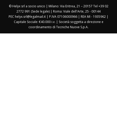
© Helyx srl a socio unico | Milano: Via Eritrea, 21 – 20157 Tel +39 02
2772 991 (Sede legale) | Roma: Viale dell'Arte, 25 - 00144
PEC helyx.srl@legalmail.it | P.IVA 07106000966 | REA MI - 1935962 |
Capitale Sociale: €40.000 i.v. | Società soggetta a direzione e
coordinamento di Tecniche Nuove S.p.A.