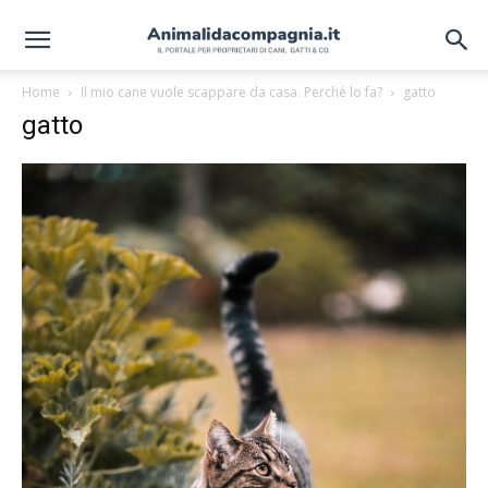
Home
Il mio cane vuole scappare da casa. Perché lo fa?
gatto
gatto