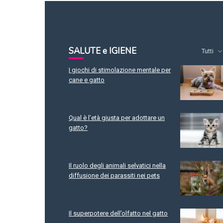
SALUTE e IGIENE
Tutti
I giochi di stimolazione mentale per
cane e gatto
Qual è l’età giusta per adottare un
gatto?
Il ruolo degli animali selvatici nella
diffusione dei parassiti nei pets
Il superpotere dell’olfatto nel gatto