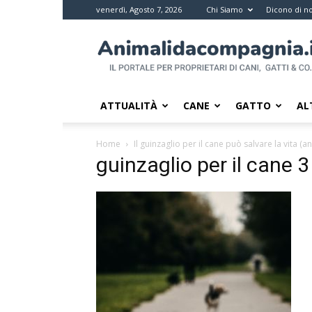
venerdì, Agosto 7, 2026
Chi Siamo
Dicono di no
Animali
da
compagnia
–
Il
ATTUALITÀ
CANE
GATTO
AL
portale
per
Home
Il guinzaglio per il cane può salvare la vita (a
i
guinzaglio per il cane 3
proprietari
di
pet