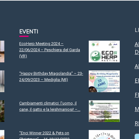
L
EVENTI
A
EcoHerp Meeting 2024 –
22/06/2024 – Peschiera del Garda
D
(VR)
A
“Happy Birthday Miagolandia” – 23-
E
24/09/2023 – Mediglia (MI)
F
Cambiamenti climatici: l’uomo, il
M
cane, il gatto e la leishmaniosi! –...
R
“Enci Winner 2022 & Pets on