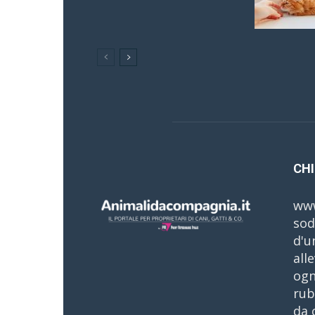
CHI
www
sod
d'u
all
ogn
rub
da 