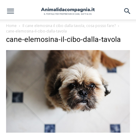
Home
Il cane elemosina il cibo dalla tavola, cosa posso fare?
cane-elemosina-il-cibo-dalla-tavola
cane-elemosina-il-cibo-dalla-tavola