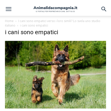
Home
I cani sono empatici verso i loro simili? Lo svela uno studio
italiano
i cani sono empatici
i cani sono empatici