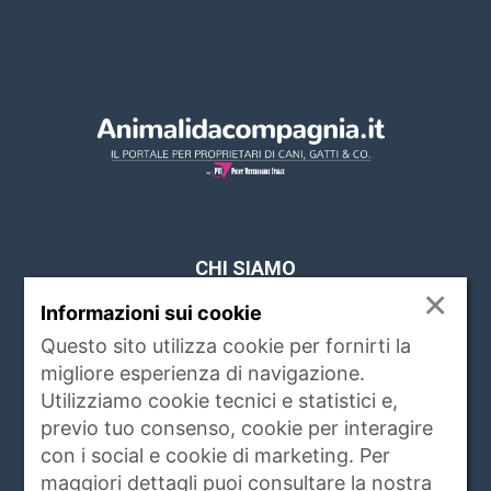
CHI SIAMO
×
Informazioni sui cookie
www.animalidacompagnia.it è il portale che
soddisfa le esigenze dei proprietari di PET,
Questo sito utilizza cookie per fornirti la
trait d'union tra proprietario e veterinari,
migliore esperienza di navigazione.
istituzioni, allevatori ed operatori del settore.
Utilizziamo cookie tecnici e statistici e,
Raccoglie ogni giorno notizie di attualità,
previo tuo consenso, cookie per interagire
igiene e salute, rubriche, eventi e servizi
con i social e cookie di marketing. Per
riguardanti gli animali da compagnia e non
maggiori dettagli puoi consultare la nostra