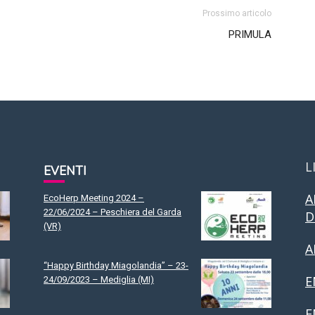
Prossimo articolo
PRIMULA
L
EVENTI
A
EcoHerp Meeting 2024 –
22/06/2024 – Peschiera del Garda
D
(VR)
A
“Happy Birthday Miagolandia” – 23-
E
24/09/2023 – Mediglia (MI)
F