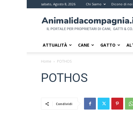
sabato, Agosto 8, 2026
Chi Siamo
Dicono di noi
Animali
da
compagnia
–
Il
ATTUALITÀ
CANE
GATTO
AL
portale
per
Home
POTHOS
i
proprietari
POTHOS
di
pet
Condividi