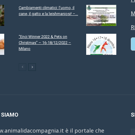
Cambiamenti climatici: l’uomo, il
M
cane, il gatto e la leishmaniosi! –...
R
“Enci Winner 2022 & Pets on
Christmas” – 16-18/12/2022 –
Milano
C
 SIAMO
S
.animalidacompagnia.it è il portale che