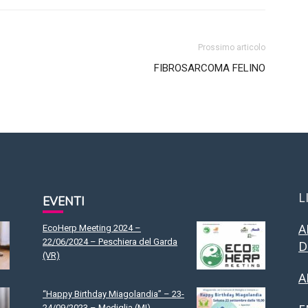
Prossimo articolo
FIBROSARCOMA FELINO
L
EVENTI
A
EcoHerp Meeting 2024 –
22/06/2024 – Peschiera del Garda
D
(VR)
A
“Happy Birthday Miagolandia” – 23-
24/09/2023 – Mediglia (MI)