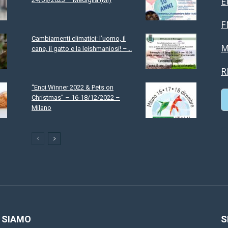
E
F
Cambiamenti climatici: l’uomo, il
M
cane, il gatto e la leishmaniosi! –...
R
“Enci Winner 2022 & Pets on
Christmas” – 16-18/12/2022 –
Milano
C
 SIAMO
S