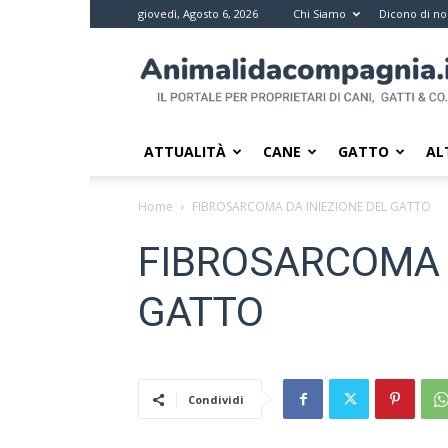
giovedì, Agosto 6, 2026
Chi Siamo
Dicono di no
Animali
da
compagnia
–
Il
ATTUALITÀ
CANE
GATTO
AL
portale
per
Home
FIBROSARCOMA DA INIEZIONE DEL GATTO
i
proprietari
FIBROSARCOMA 
di
pet
GATTO
Condividi