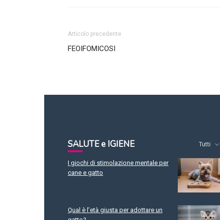
Articolo precedente
FEOIFOMICOSI
SALUTE e IGIENE
Tutti
I giochi di stimolazione mentale per
cane e gatto
Qual è l’età giusta per adottare un
gatto?