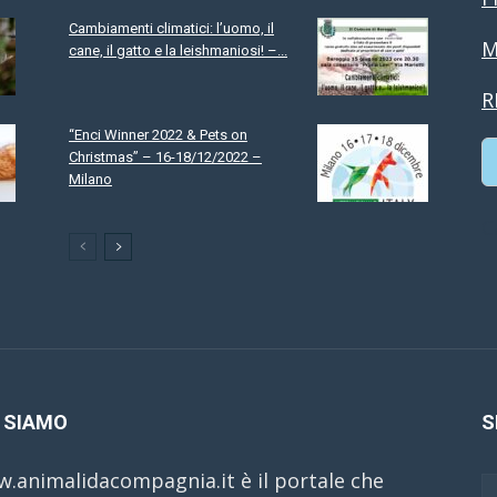
Cambiamenti climatici: l’uomo, il
M
cane, il gatto e la leishmaniosi! –...
R
“Enci Winner 2022 & Pets on
Christmas” – 16-18/12/2022 –
Milano
C
 SIAMO
S
.animalidacompagnia.it è il portale che