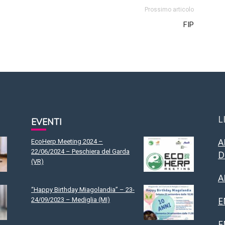
Prossimo articolo
FIP
L
EVENTI
A
EcoHerp Meeting 2024 –
22/06/2024 – Peschiera del Garda
D
(VR)
A
“Happy Birthday Miagolandia” – 23-
E
24/09/2023 – Mediglia (MI)
F