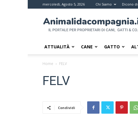
mercoledì, Agosto 5, 2026
Chi Siamo
Dicono di
Animali
da
compagnia
–
Il
ATTUALITÀ
CANE
GATTO
AL
portale
per
Home
FELV
i
proprietari
FELV
di
pet
Condividi