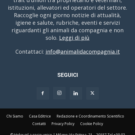
trait d'union tra proprietario e veterinari,
istituzioni, allevatori ed operatori del settore.
Raccoglie ogni giorno notizie di attualità,
igiene e salute, rubriche, eventi e servizi
riguardanti gli animali da compagnia e non
solo.
Leggi di più
Contattaci:
info@animalidacompagnia.it
SEGUICI
Chi Siamo
Casa Editrice
Redazione e Coordinamento Scientifico
Contatti
Privacy Policy
Cookie Policy
© Helyx srl a socio unico | Milano: Via Eritrea, 21 – 20157 Tel +39 02