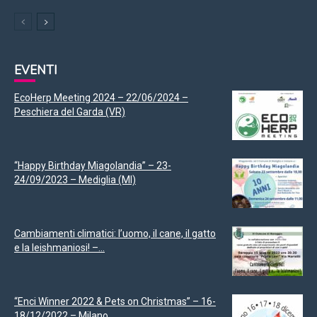
EVENTI
EcoHerp Meeting 2024 – 22/06/2024 –
Peschiera del Garda (VR)
“Happy Birthday Miagolandia” – 23-
24/09/2023 – Mediglia (MI)
Cambiamenti climatici: l’uomo, il cane, il gatto
e la leishmaniosi! –...
“Enci Winner 2022 & Pets on Christmas” – 16-
18/12/2022 – Milano