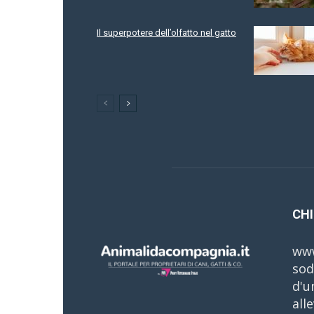
Il superpotere dell’olfatto nel gatto
CHI
www
sod
d'u
all