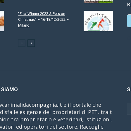
R
“Enci Winner 2022 & Pets on
Christmas” – 16-18/12/2022 –
Milano
C
 SIAMO
S
.animalidacompagnia.it è il portale che
disfa le esigenze dei proprietari di PET, trait
nion tra proprietario e veterinari, istituzioni,
evatori ed operatori del settore. Raccoglie