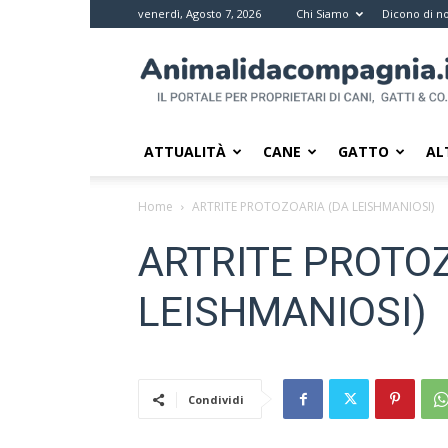
venerdì, Agosto 7, 2026
Chi Siamo
Dicono di no
Animali
da
compagnia
–
Il
ATTUALITÀ
CANE
GATTO
AL
portale
per
Home
ARTRITE PROTOZOARIA (DA LEISHMANIOSI)
i
proprietari
ARTRITE PROTO
di
pet
LEISHMANIOSI)
Condividi