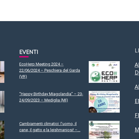
L
EVENTI
A
EcoHerp Meeting 2024 –
22/06/2024 – Peschiera del Garda
D
(VR)
A
“Happy Birthday Miagolandia” – 23-
E
24/09/2023 – Mediglia (MI)
F
Cambiamenti climatici: l’uomo, il
M
cane, il gatto e la leishmaniosi! –...