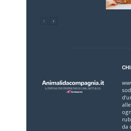
CHI
www
sod
d'u
all
ogn
rub
da 