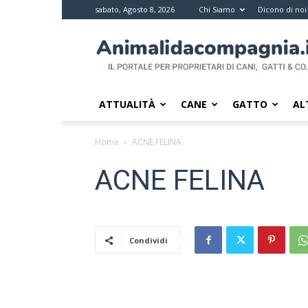
sabato, Agosto 8, 2026
Chi Siamo
Dicono di noi
Animali
da
compagnia
–
Il
ATTUALITÀ
CANE
GATTO
AL
portale
per
Home
ACNE FELINA
i
proprietari
ACNE FELINA
di
pet
Condividi