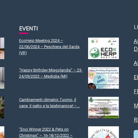
L
EVENTI
A
EcoHerp Meeting 2024 –
22/06/2024 – Peschiera del Garda
D
(VR)
A
“Happy Birthday Miagolandia” – 23-
E
24/09/2023 – Mediglia (MI)
F
Cambiamenti climatici: l’uomo, il
M
cane, il gatto e la leishmaniosi! –...
R
“Enci Winner 2022 & Pets on
Christmas” – 16-18/12/2022 –