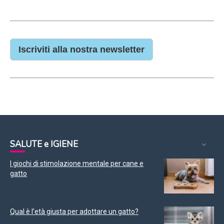
Iscriviti alla nostra newsletter
SALUTE e IGIENE
I giochi di stimolazione mentale per cane e
gatto
Qual è l’età giusta per adottare un gatto?