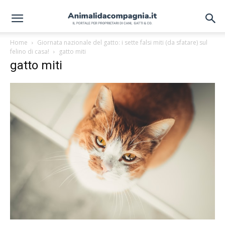
Home
Giornata nazionale del gatto: i sette falsi miti (da sfatare) sul
felino di casa!
gatto miti
gatto miti