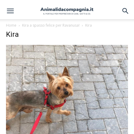
Home
Kira a spasso felice per Ravanusa!
Kira
Kira