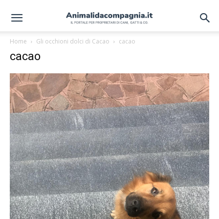
Home
Gli occhioni dolci di Cacao
cacao
cacao