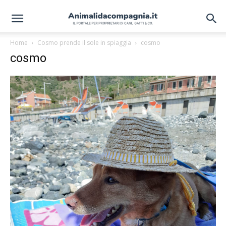
Home
Cosmo prende il sole in spiaggia
cosmo
cosmo