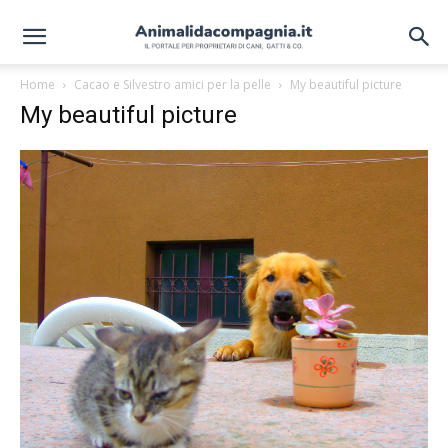
Home
Cacao e Silvestro amici per la pelle
My beautiful picture
My beautiful picture