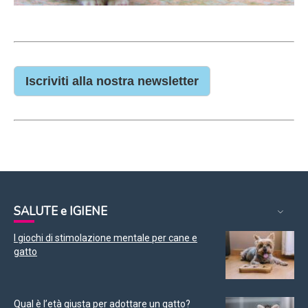
Iscriviti alla nostra newsletter
SALUTE e IGIENE
I giochi di stimolazione mentale per cane e
gatto
Qual è l’età giusta per adottare un gatto?