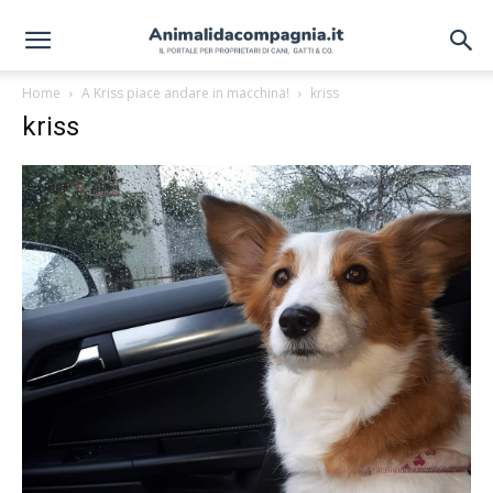
Home
A Kriss piace andare in macchina!
kriss
kriss