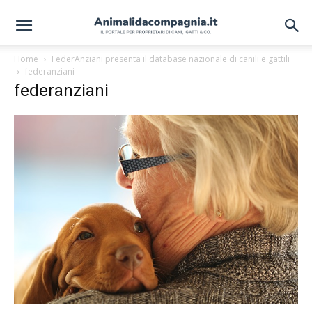
Home
FederAnziani presenta il database nazionale di canili e gattili
federanziani
federanziani