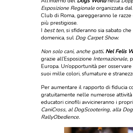
All’interno del
Dogs World
nella
Dopp
Esposizione Regionale
organizzata dal
Club di Roma
,
gareggeranno le razze 
più prestigiose.
I
best ten,
si sfideranno sia sabato che
domenica, sul
Dog Carpet Show
.
Non solo cani, anche gatti
. Nel Felis 
grazie all’Esposizione
Internazionale,
pr
Europa. Un’opportunità per osservare d
suoi mille colori, sfumature e stranezz
Per aumentare il rapporto di fiducia co
gratuitamente nelle numerose attività 
educatori cinofili avvicineranno i propri
CaniCross, al DogScootering, alla DogD
RallyObedience.