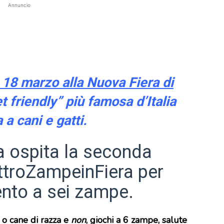
Annuncio
18 marzo alla Nuova Fiera di
et friendly” più famosa d’Italia
 a cani e gatti.
 ospita la seconda
ttroZampeinFiera per
ento a sei zampe.
o o cane di razza e
non
, giochi a 6 zampe, salute