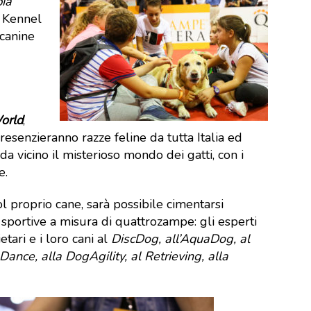
ia
 Kennel
canine
World
,
esenzieranno razze feline da tutta Italia ed
a vicino il misterioso mondo dei gatti, con i
e.
l proprio cane, sarà possibile cimentarsi
sportive a misura di quattrozampe: gli esperti
etari e i loro cani al
DiscDog, all’AquaDog, al
ance, alla DogAgility, al Retrieving, alla