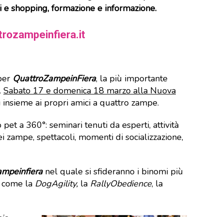
li e shopping,
formazione e i
nformazione.
rozampeinfiera.it
 per
QuattroZampeinFiera
, la più importante
.
Sabato 17 e domenica 18 marzo alla Nuova
si insieme ai propri amici a quattro zampe.
et a 360°: seminari tenuti da esperti, attività
ei zampe, spettacoli, momenti di socializzazione,
ampeinfiera
nel quale si sfideranno i binomi più
e, come la
DogAgility,
la
RallyObedience
, la