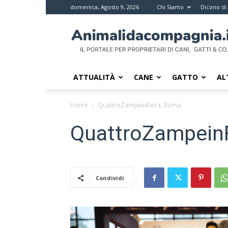
domenica, Agosto 9, 2026
Chi Siamo
Dicono di
Animali
da
compagnia
–
Il
ATTUALITÀ
CANE
GATTO
AL
portale
per
Home
QuattroZampeinFiera, Roma.
i
proprietari
QuattroZampeinF
di
pet
Condividi