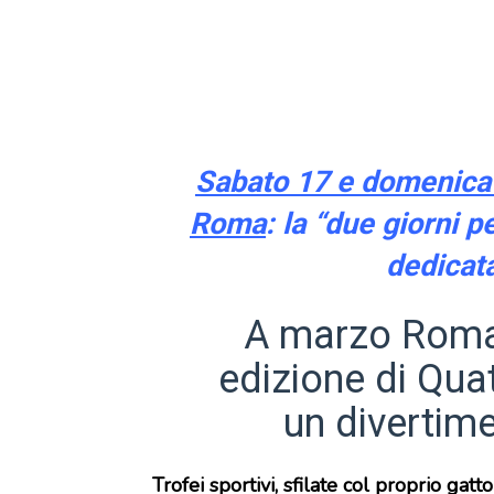
Sabato 17 e domenica 
Roma
: la “due giorni p
dedicata
A marzo Roma
edizione di Qua
un divertim
Trofei sportivi, sfilate col proprio gatt