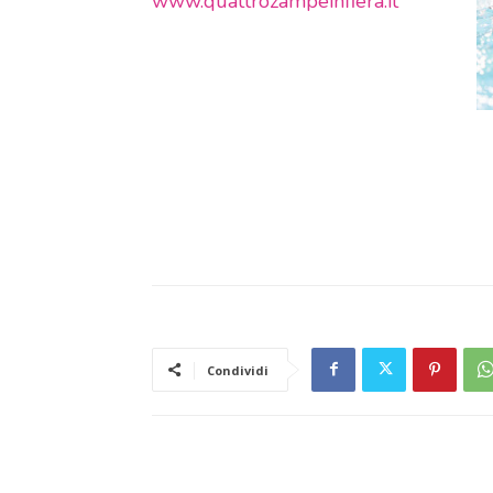
www.quattrozampeinfiera.it
Condividi