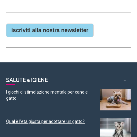
Iscriviti alla nostra newsletter
SALUTE e IGIENE
I giochi di stimolazione mentale per cane e
gatto
Qual è l’età giusta per adottare un gatto?