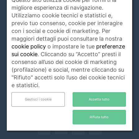
CHI SIAMO
migliore esperienza di navigazione.
Utilizziamo cookie tecnici e statistici e,
www.animalidacompagnia.it è il portale che
previo tuo consenso, cookie per interagire
soddisfa le esigenze dei proprietari di PET,
con i social e cookie di marketing. Per
trait d'union tra proprietario e veterinari,
maggiori dettagli puoi consultare la nostra
istituzioni, allevatori ed operatori del settore.
cookie policy
o impostare le tue
preferenze
Raccoglie ogni giorno notizie di attualità,
sui cookie
. Cliccando su “Accetto” presti il
igiene e salute, rubriche, eventi e servizi
consenso all’uso dei cookie di marketing
riguardanti gli animali da compagnia e non
(profilazione) e social, mentre cliccando su
solo.
Leggi di più
"Rifiuto" accetti solo l’uso dei cookie tecnici
Contattaci:
info@animalidacompagnia.it
e statistici.
Gestisci i cookie
Accetta tutto
SEGUICI
Rifiuta tutto