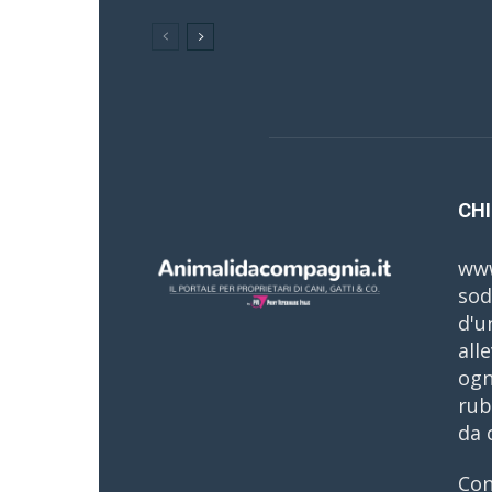
CHI
www
sod
d'u
all
ogn
rub
da 
Con