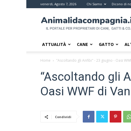
venerdì, Agosto 7, 2026
Chi Siamo
Dicono di no
Animali
da
compagnia
–
Il
ATTUALITÀ
CANE
GATTO
AL
portale
per
Home
"Ascoltando gli Anfibi" - 23 giugno - Oasi W
i
proprietari
“Ascoltando gli A
di
pet
Oasi WWF di Va
Condividi