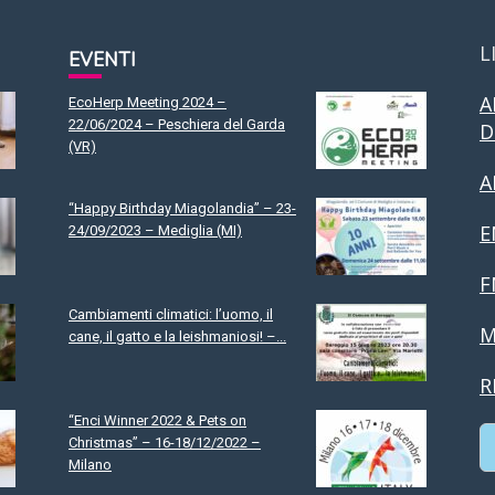
L
EVENTI
A
EcoHerp Meeting 2024 –
22/06/2024 – Peschiera del Garda
D
(VR)
A
“Happy Birthday Miagolandia” – 23-
E
24/09/2023 – Mediglia (MI)
F
Cambiamenti climatici: l’uomo, il
M
cane, il gatto e la leishmaniosi! –...
R
“Enci Winner 2022 & Pets on
Christmas” – 16-18/12/2022 –
Milano