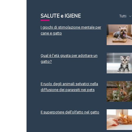
SALUTE e IGIENE
Tutti
I giochi di stimolazione mentale per
cane e gatto
Qual è l’età giusta per adottare un
gatto?
Il ruolo degli animali selvatici nella
diffusione dei parassiti nei pets
Il superpotere dell’olfatto nel gatto